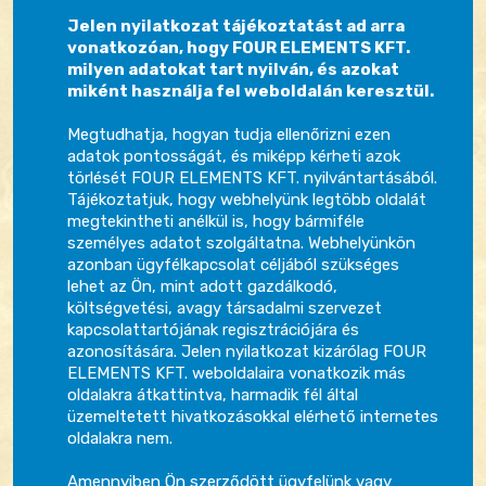
Jelen nyilatkozat tájékoztatást ad arra
vonatkozóan, hogy FOUR ELEMENTS KFT.
milyen adatokat tart nyilván, és azokat
miként használja fel weboldalán keresztül.
Megtudhatja, hogyan tudja ellenőrizni ezen
adatok pontosságát, és miképp kérheti azok
törlését FOUR ELEMENTS KFT. nyilvántartásából.
Tájékoztatjuk, hogy webhelyünk legtöbb oldalát
megtekintheti anélkül is, hogy bármiféle
személyes adatot szolgáltatna. Webhelyünkön
azonban ügyfélkapcsolat céljából szükséges
lehet az Ön, mint adott gazdálkodó,
költségvetési, avagy társadalmi szervezet
kapcsolattartójának regisztrációjára és
azonosítására. Jelen nyilatkozat kizárólag FOUR
ELEMENTS KFT. weboldalaira vonatkozik más
oldalakra átkattintva, harmadik fél által
üzemeltetett hivatkozásokkal elérhető internetes
oldalakra nem.
Amennyiben Ön szerződött ügyfelünk vagy