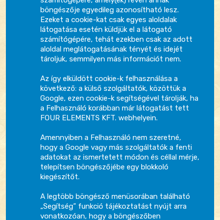
számítógépére, amely(ek) révén annak
böngészője egyedileg azonosítható lesz.
Ezeket a cookie-kat csak egyes aloldalak
látogatása esetén küldjük el a látogató
számítógépére, tehát ezekben csak az adott
aloldal meglátogatásának tényét és idejét
tároljuk, semmilyen más információt nem.
Az így elküldött cookie-k felhasználása a
következő: a külső szolgáltatók, közöttük a
Google, ezen cookie-k segítségével tárolják, ha
a Felhasználó korábban már látogatást tett
FOUR ELEMENTS KFT. webhelyein.
Amennyiben a Felhasználó nem szeretné,
hogy a Google vagy más szolgáltatók a fenti
adatokat az ismertetett módon és céllal mérje,
telepítsen böngészőjébe egy blokkoló
kiegészítőt.
A legtöbb böngésző menüsorában található
„Segítség” funkció tájékoztatást nyújt arra
vonatkozóan, hogy a böngészőben