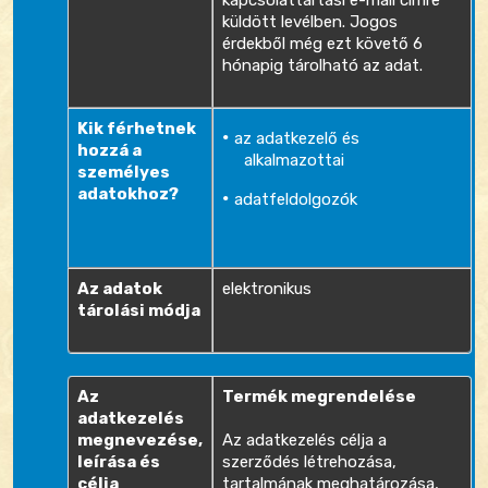
kapcsolattartási e-mail címre
küldött levélben. Jogos
érdekből még ezt követő 6
hónapig tárolható az adat.
Kik férhetnek
az adatkezelő és
hozzá a
alkalmazottai
személyes
adatokhoz?
adatfeldolgozók
Az adatok
elektronikus
tárolási módja
Az
Termék megrendelése
adatkezelés
megnevezése,
Az adatkezelés célja a
leírása és
szerződés létrehozása,
célja
tartalmának meghatározása,