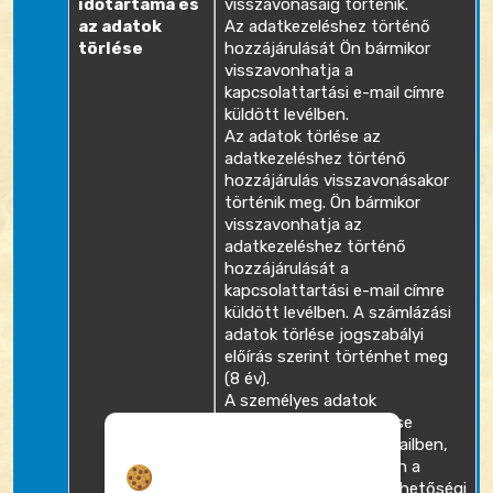
időtartama és
visszavonásáig történik.
az adatok
Az adatkezeléshez történő
törlése
hozzájárulását Ön bármikor
visszavonhatja a
kapcsolattartási e-mail címre
küldött levélben.
Az adatok törlése az
adatkezeléshez történő
hozzájárulás visszavonásakor
történik meg. Ön bármikor
visszavonhatja az
adatkezeléshez történő
hozzájárulását a
kapcsolattartási e-mail címre
küldött levélben. A számlázási
adatok törlése jogszabályi
előírás szerint történhet meg
(8 év).
A személyes adatok
módosítása vagy törlése
Hozzájárulás
kezdeményezhető e-mailben,
telefonon vagy levélben a
fentebb megadott elérhetőségi