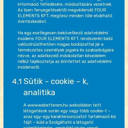
információ felfedésére, módosítására vezetnek.
Az ilyen fenyegetésektől megvédendő FOUR
ELEMENTS KFT. megtesz minden tőle elvárható
óvintézkedést.
Ha egy esetlegesen bekövetkező adatvédelmi
incidens FOUR ELEMENTS KFT. rendszerén belül
valószínűsíthetően magas kockázattal jár a
természetes személyek jogaira és szabadságaira
nézve, az adatkezelő indokolatlan késedelem
nélkül tájékoztatja az érintettet az adatvédelmi
incidensről.
Sütik - cookie – k,
analitika
A www.webetterem.hu weboldalon tett
látogatások során egy vagy több cookie-t –
azaz egy-egy karaktersorozatot tartalmazó kis
fájlt – küld a Szolgáltató a látogató