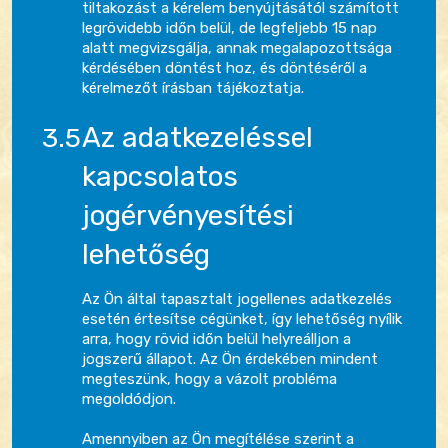
tiltakozást a kérelem benyújtásától számított
legrövidebb időn belül, de legfeljebb 15 nap
alatt megvizsgálja, annak megalapozottsága
kérdésében döntést hoz, és döntéséről a
kérelmezőt írásban tájékoztatja.
Az adatkezeléssel
kapcsolatos
jogérvényesítési
lehetőség
Az Ön által tapasztalt jogellenes adatkezelés
esetén értesítse cégünket, így lehetőség nyílik
arra, hogy rövid időn belül helyreálljon a
jogszerű állapot. Az Ön érdekében mindent
megteszünk, hogy a vázolt probléma
megoldódjon.
Amennyiben az Ön megítélése szerint a