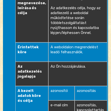
megnevezése,
leírása és
Az adatkezelés célja, hogy az
célja
adatkezelő a weboldal
működtetése során
többletszolgáltatást
nyújthasson és kapcsolatba
lépjen/léphessen Önnel.
Érintettek
A weboldalon megrendelést
köre
leadó felhasználók.
Az
Az Ön hozzájárulása.
adatkezelés
jogalapja
A kezelt
azonosító
azonosítás
adatok köre
és célja
e-mail cím
azonosítás,
kapcsolattartás