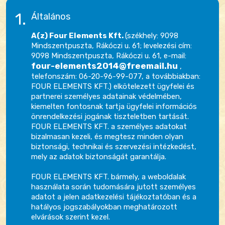
Általános
A(z) Four Elements Kft.
(székhely: 9098
Mindszentpuszta, Rákóczi u. 61; levelezési cím:
9098 Mindszentpuszta, Rákóczi u. 61, e-mail:
four-elements2014@freemail.hu
,
telefonszám: 06-20-96-99-077, a továbbiakban:
FOUR ELEMENTS KFT.) elkötelezett ügyfelei és
partnerei személyes adatainak védelmében,
kiemelten fontosnak tartja ügyfelei információs
önrendelkezési jogának tiszteletben tartását.
FOUR ELEMENTS KFT. a személyes adatokat
bizalmasan kezeli, és megtesz minden olyan
biztonsági, technikai és szervezési intézkedést,
mely az adatok biztonságát garantálja.
FOUR ELEMENTS KFT. bármely, a weboldalak
használata során tudomására jutott személyes
adatot a jelen adatkezelési tájékoztatóban és a
hatályos jogszabályokban meghatározott
elvárások szerint kezel.