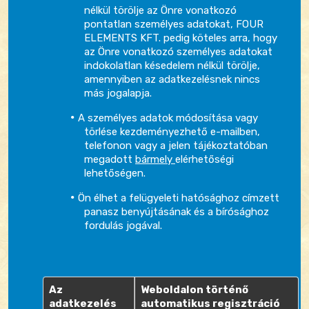
nélkül törölje az Önre vonatkozó
pontatlan személyes adatokat, FOUR
ELEMENTS KFT. pedig köteles arra, hogy
az Önre vonatkozó személyes adatokat
indokolatlan késedelem nélkül törölje,
amennyiben az adatkezelésnek nincs
más jogalapja.
A személyes adatok módosítása vagy
törlése kezdeményezhető e-mailben,
telefonon vagy a jelen tájékoztatóban
megadott
bármely
elérhetőségi
lehetőségen.
Ön élhet a felügyeleti hatósághoz címzett
panasz benyújtásának és a bírósághoz
fordulás jogával.
Az
Weboldalon történő
adatkezelés
automatikus regisztráció