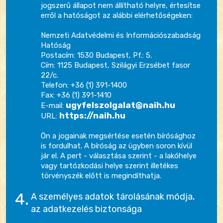
jogszerű állapot nem állítható helyre, értesítse
erről a hatóságot az alábbi elérhetőségeken:
Nemzeti Adatvédelmi és Információszabadság
Hatóság
Postacím: 1530 Budapest, Pf.: 5.
Cím: 1125 Budapest, Szilágyi Erzsébet fasor
22/c.
Telefon: +36 (1) 391-1400
Fax: +36 (1) 391-1410
ugyfelszolgalat@naih.hu
E-mail:
https://naih.hu
URL:
Ön a jogainak megsértése esetén bírósághoz
is fordulhat. A bíróság az ügyben soron kívül
jár el. A pert - választása szerint - a lakóhelye
vagy tartózkodási helye szerint illetékes
törvényszék előtt is megindíthatja.
A személyes adatok tárolásának módja,
az adatkezelés biztonsága