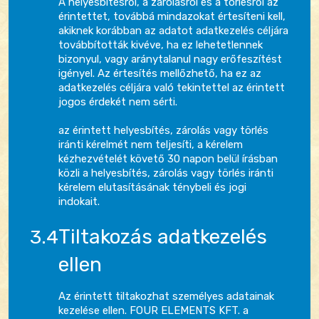
A helyesbítésről, a zárolásról és a törlésről az
érintettet, továbbá mindazokat értesíteni kell,
akiknek korábban az adatot adatkezelés céljára
továbbították kivéve, ha ez lehetetlennek
bizonyul, vagy aránytalanul nagy erőfeszítést
igényel. Az értesítés mellőzhető, ha ez az
adatkezelés céljára való tekintettel az érintett
jogos érdekét nem sérti.
az érintett helyesbítés, zárolás vagy törlés
iránti kérelmét nem teljesíti, a kérelem
kézhezvételét követő 30 napon belül írásban
közli a helyesbítés, zárolás vagy törlés iránti
kérelem elutasításának ténybeli és jogi
indokait.
Tiltakozás adatkezelés
ellen
Az érintett tiltakozhat személyes adatainak
kezelése ellen. FOUR ELEMENTS KFT. a