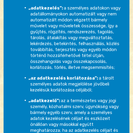
„adatkezelés”:
a személyes adatokon vagy
adatállományokon automatizált vagy nem
automatizált módon végzett bármely
művelet vagy műveletek összessége, így a
gyűjtés, rögzítés, rendszerezés, tagolás,
tárolás, átalakítás vagy megváltoztatás,
lekérdezés, betekintés, felhasználás, közlés
továbbítás, terjesztés vagy egyéb módon
történő hozzáférhetővé tétel útján,
összehangolás vagy összekapcsolás,
korlátozás, törlés, illetve megsemmisítés;
„az adatkezelés korlátozása”:
a tárolt
személyes adatok megjelölése jövőbeli
kezelésük korlátozása céljából;
„adatkezelő”:
az a természetes vagy jogi
személy, közhatalmi szerv, ügynökség vagy
bármely egyéb szerv, amely a személyes
adatok kezelésének céljait és eszközeit
önállóan vagy másokkal együtt
meghatározza; ha az adatkezelés céljait és