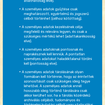
átláthatóság elve).
A személyes adatok gyűjtése csak
meghatározott, egyértelmű és jogszerű
célból történhet (célhoz kötöttség).
A személyes adatok kezelésének célja
megfelelő és releváns legyen, és csak a
szükséges mértékű lehet (adattakarékosság
elve).
A személyes adatoknak pontosnak és
naprakésznek kell lenniük. A pontatlan
személyes adatokat haladéktalanul törölni
kell (pontosság elve).
A személyes adatok tárolásának olyan
formában kell történnie, hogy az érintettek
azonosítását csak szükséges ideig tegye
lehetővé. A személyes adatok ennél
hosszabb ideig történő tárolására csak
akkor kerülhet sor, ha a tárolás közérdekű
archiválás céljából, tudományos és
történelmi kutatási célból vagy statisztikai