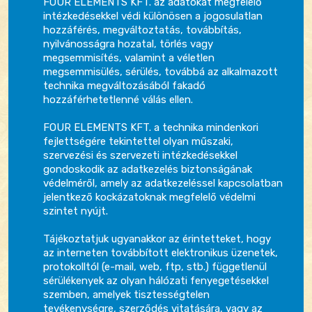
FOUR ELEMENTS KFT. az adatokat megfelelő
intézkedésekkel védi különösen a jogosulatlan
hozzáférés, megváltoztatás, továbbítás,
nyilvánosságra hozatal, törlés vagy
megsemmisítés, valamint a véletlen
megsemmisülés, sérülés, továbbá az alkalmazott
technika megváltozásából fakadó
hozzáférhetetlenné válás ellen.
FOUR ELEMENTS KFT. a technika mindenkori
fejlettségére tekintettel olyan műszaki,
szervezési és szervezeti intézkedésekkel
gondoskodik az adatkezelés biztonságának
védelméről, amely az adatkezeléssel kapcsolatban
jelentkező kockázatoknak megfelelő védelmi
szintet nyújt.
Tájékoztatjuk ugyanakkor az érintetteket, hogy
az interneten továbbított elektronikus üzenetek,
protokolltól (e-mail, web, ftp, stb.) függetlenül
sérülékenyek az olyan hálózati fenyegetésekkel
szemben, amelyek tisztességtelen
tevékenységre, szerződés vitatására, vagy az