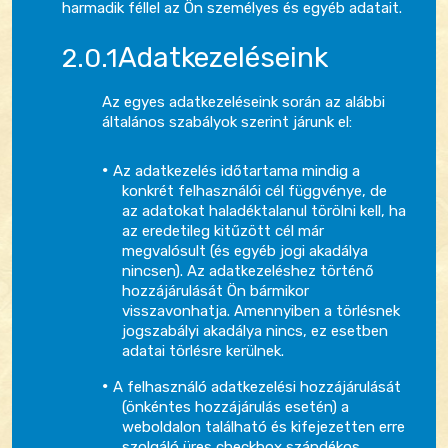
harmadik féllel az Ön személyes és egyéb adatait.
Adatkezeléseink
Az egyes adatkezeléseink során az alábbi
általános szabályok szerint járunk el:
Az adatkezelés időtartama mindig a
konkrét felhasználói cél függvénye, de
az adatokat haladéktalanul törölni kell, ha
az eredetileg kitűzött cél már
megvalósult (és egyéb jogi akadálya
nincsen). Az adatkezeléshez történő
hozzájárulását Ön bármikor
visszavonhatja. Amennyiben a törlésnek
jogszabályi akadálya nincs, ez esetben
adatai törlésre kerülnek.
A felhasználó adatkezelési hozzájárulását
(önkéntes hozzájárulás esetén) a
weboldalon található és kifejezetten erre
szolgáló üres checkbox szándékos