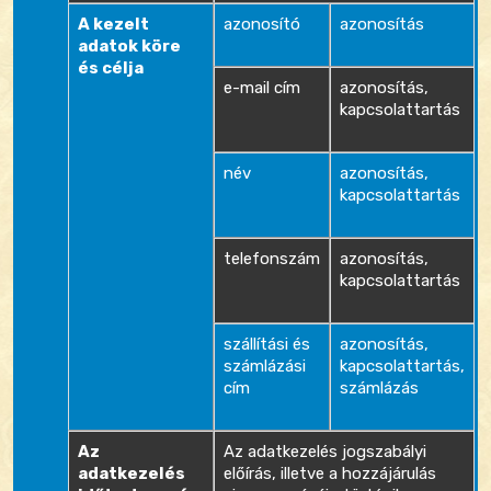
A kezelt
azonosító
azonosítás
adatok köre
és célja
e-mail cím
azonosítás,
kapcsolattartás
név
azonosítás,
kapcsolattartás
telefonszám
azonosítás,
kapcsolattartás
szállítási és
azonosítás,
számlázási
kapcsolattartás,
cím
számlázás
Az
Az adatkezelés jogszabályi
adatkezelés
előírás, illetve a hozzájárulás