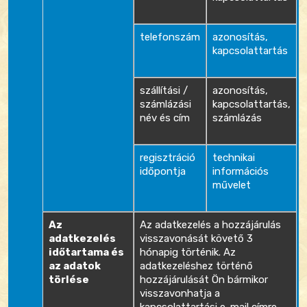
telefonszám
azonosítás,
kapcsolattartás
szállítási /
azonosítás,
számlázási
kapcsolattartás,
név és cím
számlázás
regisztráció
technikai
időpontja
információs
művelet
Az
Az adatkezelés a hozzájárulás
adatkezelés
visszavonását követő 3
időtartama és
hónapig történik. Az
az adatok
adatkezeléshez történő
törlése
hozzájárulását Ön bármikor
visszavonhatja a