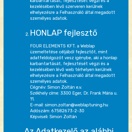
karbantartását, fejlesztését végzi és a
kezelésében lévő szerveren kerülnek
elhelyezésre a Felhasználó által megadott
személyes adatok.
HONLAP fejlesztő
FOUR ELEMENTS KFT. a Weblap
üzemeltetése céljából fejlesztőt, mint
adatfeldolgozót vesz igénybe, aki a honlap
karbantartását, fejlesztését végzi és a
kezelésében lévő web térhelyen kerülnek
elhelyezésre a Felhasználó által megadott
személyes adatok.
Cégnév: Simon Zoltán e.v.
Székhely címe: 3300 Eger, Dr. Frank Mária u.
11.
E-mail: simon.zoltan@weblaptuning.hu
Adószám: 67582673-2-30
Képviseli: Simon Zoltán
Az Adatkezelő az alábbi