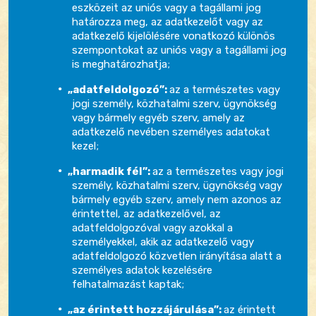
eszközeit az uniós vagy a tagállami jog
határozza meg, az adatkezelőt vagy az
adatkezelő kijelölésére vonatkozó különös
szempontokat az uniós vagy a tagállami jog
is meghatározhatja;
„adatfeldolgozó”:
az a természetes vagy
jogi személy, közhatalmi szerv, ügynökség
vagy bármely egyéb szerv, amely az
adatkezelő nevében személyes adatokat
kezel;
„harmadik fél”:
az a természetes vagy jogi
személy, közhatalmi szerv, ügynökség vagy
bármely egyéb szerv, amely nem azonos az
érintettel, az adatkezelővel, az
adatfeldolgozóval vagy azokkal a
személyekkel, akik az adatkezelő vagy
adatfeldolgozó közvetlen irányítása alatt a
személyes adatok kezelésére
felhatalmazást kaptak;
„az érintett hozzájárulása”:
az érintett