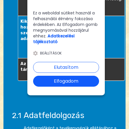
a sütikhez
lehetőségeken.
Ez a weboldal sütiket használ a
felhasználói élmény fokozása
Kik férhetnek
az adatkezelő és
érdekében. Az Elfogadom gomb
hozzá a
alkalmazottai
megnyomásával hozzájárul
személyes
ehhez.
Adatkezelési
adatokhoz?
az adatfeldolgozók
tájékoztató
BEÁLLÍTÁSOK
Az adatok
elektronikus
Elutasítom
tárolási módja
Elfogadom
Adatfeldolgozás
Adatkezelőként a tevékenységük ellátásához a