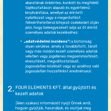
akaratának önkéntes, konkrét és megfelelő
tájékoztatáson alapuló és egyértelmű
kinyilvánítása, amellyel az érintett
nyilatkozat vagy a megerősítést
félreérthetetlenül kifejező cselekedet útján
jelzi, hogy beleegyezését adja az őt érintő
személyes adatok kezeléséhez;
„adatvédelmi incidens”:
a biztonság
olyan sérülése, amely a továbbított, tárolt
vagy más módon kezelt személyes adatok
véletlen vagy jogellenes megsemmisítését,
elvesztését, megváltoztatását,
jogosulatlan közlését vagy az azokhoz való
jogosulatlan hozzáférést eredményezi.
FOUR ELEMENTS KFT. által gyűjtött és
kezelt adatok
Jelen szakasz információt nyújt Önnek arról,
hogyan gyűjtjük, használjuk, és osztjuk meg