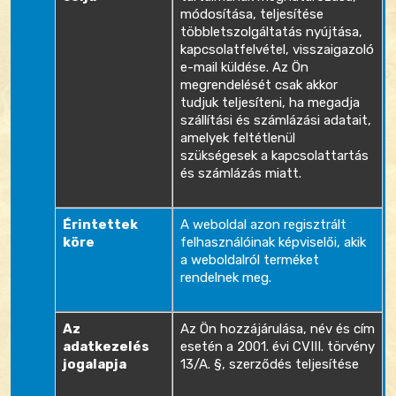
módosítása, teljesítése
többletszolgáltatás nyújtása,
kapcsolatfelvétel, visszaigazoló
e-mail küldése. Az Ön
megrendelését csak akkor
tudjuk teljesíteni, ha megadja
szállítási és számlázási adatait,
amelyek feltétlenül
szükségesek a kapcsolattartás
és számlázás miatt.
Érintettek
A weboldal azon regisztrált
köre
felhasználóinak képviselői, akik
a weboldalról terméket
rendelnek meg.
Az
Az Ön hozzájárulása, név és cím
adatkezelés
esetén a 2001. évi CVIII. törvény
jogalapja
13/A. §, szerződés teljesítése